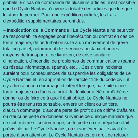
globale. En cas de commande de plusieurs articles, il est possible
que Le Cycle Nantais n’envoie la totalité des articles que lorsque
le stock le permet. Pour une expédition partielle, les frais
d’expédition supplémentaires seront dus.
–
Inexécution de la Commande :
Le Cycle Nantais
ne peut voir
sa responsabilité engagée pour l’inexécution du contrat en cas de
force majeure, de perturbation suite à un mouvement de grève
total ou partiel, notamment des services postaux et autres
moyens de transport et de livraison, de crise sanitaire,
d’inondation, d’incendie, de problèmes de communications (panne
du réseau informatique, spams), etc… Ces divers incidents
auraient pour conséquences de suspendre les obligations de Le
Cycle Nantais et, en application de l’article 1148 du code civil, il
n’y a lieu à aucun dommage et intérêt lorsque, par suite d’une
force majeure ou d’un cas fortuit, le débiteur a été empêché de
donner ou de faire ce à quoi il était obligé. Le Cycle Nantais ne
pourra être tenu responsable, envers un client ou un tiers,
d’aucun dommage, d’aucune perte de profit ou de chiffre d’affaires
ou d’aucune perte de données survenue de quelque manière que
ce soit, même si ce dommage, cette perte ou ce préjudice était
prévisible par Le Cycle Nantais, ou si son éventualité avait été
portée à son attention. Le Cycle Nantais est en droit de refuser