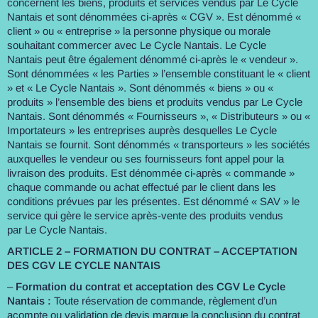
concernent les biens, produits et services vendus par Le Cycle
Nantais et sont dénommées ci-après « CGV ». Est dénommé «
client » ou « entreprise » la personne physique ou morale
souhaitant commercer avec Le Cycle Nantais. Le Cycle
Nantais peut être également dénommé ci-après le « vendeur ».
Sont dénommées « les Parties » l’ensemble constituant le « client
» et « Le Cycle Nantais ». Sont dénommés « biens » ou «
produits » l’ensemble des biens et produits vendus par Le Cycle
Nantais. Sont dénommés « Fournisseurs », « Distributeurs » ou «
Importateurs » les entreprises auprès desquelles Le Cycle
Nantais se fournit. Sont dénommés « transporteurs » les sociétés
auxquelles le vendeur ou ses fournisseurs font appel pour la
livraison des produits. Est dénommée ci-après « commande »
chaque commande ou achat effectué par le client dans les
conditions prévues par les présentes. Est dénommé « SAV » le
service qui gère le service après-vente des produits vendus
par Le Cycle Nantais.
ARTICLE 2 – FORMATION DU CONTRAT – ACCEPTATION
DES CGV LE CYCLE NANTAIS
–
Formation du contrat et acceptation des CGV Le Cycle
Nantais :
Toute réservation de commande, règlement d’un
acompte ou validation de devis marque la conclusion du contrat