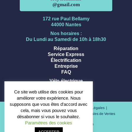
@gmail.com
172 rue Paul Bellamy
44000 Nantes
Nos horaires :
Du Lundi au Samedi de 10h à 18h30
Réparation
Service Express
Électrification
Entreprise
FAQ
Vélo électrique
Vélo musculaire
Ce site web utilise des cookies pour
Trottinette électrique
améliorer votre expérience. Nous
supposons que vous êtes d'accord avec
FAQ
Glossaire
Plan du site
Mentions Légales
cela, mais vous pouvez vous
Politique de confidentialité
Conditions Générales de Ventes
désabonner si vous le souhaitez.
Paramètres des cookies
Copyright 2024 - Le Cycle Nantais
ACCEPTER