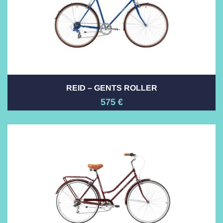
REID – GENTS ROLLER
575
€