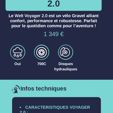
2.0
Le
Welt Voyager 2.0
est un vélo Gravel alliant
confort, performance et robustesse. Parfait
pour le quotidien comme pour l’aventure !
1 349
€
E
R
A
t
o
R
a
u
:
n
e
Oui
700C
Disques
c
s
hydrauliques
h
:
e
:
Infos techniques
CARACTERISTIQUES VOYAGER
2.0 :