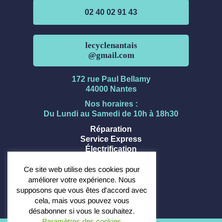
02 40 02 91 43
lecyclenantais
@gmail.com
172 rue Paul Bellamy
44000 Nantes
Nos horaires :
Du Lundi au Samedi de 10h à 18h30
Réparation
Service Express
Électrification
Entreprise
FAQ
Ce site web utilise des cookies pour
améliorer votre expérience. Nous
Vélo électrique
supposons que vous êtes d'accord avec
Vélo musculaire
cela, mais vous pouvez vous
Trottinette électrique
désabonner si vous le souhaitez.
Paramètres des cookies